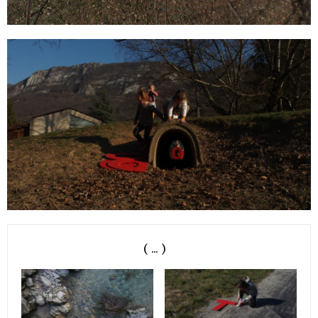
( ... )