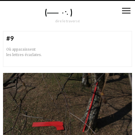
dire le traversé
#9
Où apparaissent
les lettres écarlates.